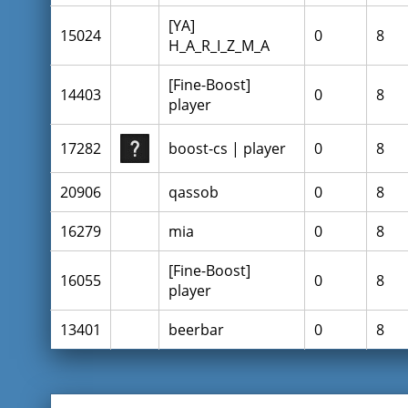
[YA]
15024
0
8
H_A_R_I_Z_M_A
[Fine-Boost]
14403
0
8
player
17282
boost-cs | player
0
8
20906
qassob
0
8
16279
mia
0
8
[Fine-Boost]
16055
0
8
player
13401
beerbar
0
8