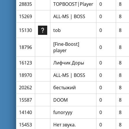
28835
TOPBOOST|Player
0
8
15269
ALL-MS | BOSS
0
8
15130
tob
0
8
[Fine-Boost]
18796
0
8
player
16123
Лифчик Доры
0
8
18970
ALL-MS | BOSS
0
8
20262
бестыжий
0
8
15587
DOOM
0
8
14140
funoryyy
0
8
15453
Нет звука.
0
8