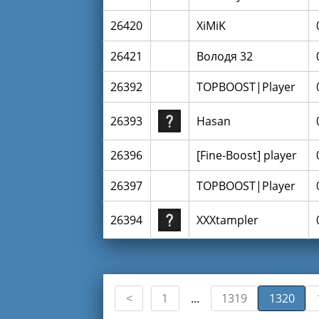
26420
XiMiK
26421
Володя 32
26392
TOPBOOST|Player
26393
Hasan
26396
[Fine-Boost] player
26397
TOPBOOST|Player
26394
XXXtampler
1
1319
1320