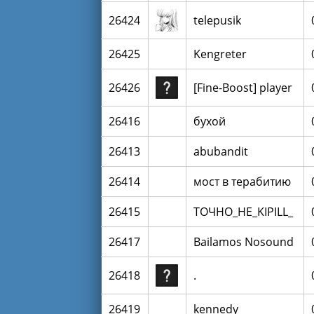
26424
telepusik
26425
Kengreter
26426
[Fine-Boost] player
26416
бухой
26413
abubandit
26414
мост в терабитию
26415
TOЧHO_HE_KIРILL_
26417
Bailamos Nosound
26418
.
26419
kennedy