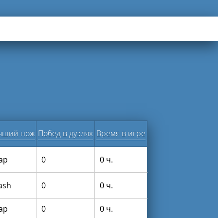
чший нож
Побед в дуэлях
Время в игре
lap
0
0 ч.
lash
0
0 ч.
lap
0
0 ч.