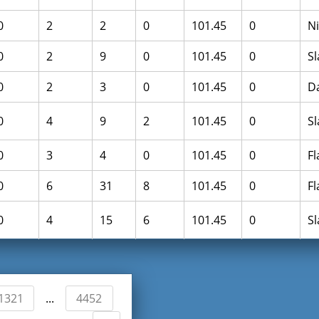
0
2
2
0
101.45
0
N
0
2
9
0
101.45
0
S
0
2
3
0
101.45
0
D
0
4
9
2
101.45
0
S
0
3
4
0
101.45
0
F
0
6
31
8
101.45
0
F
0
4
15
6
101.45
0
S
1321
4452