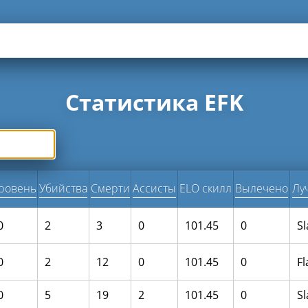
Статистика EFK
ровень
Убийства
Смерти
Ассисты
ELO скилл
Вылечено
Лу
0
2
3
0
101.45
0
S
0
2
12
0
101.45
0
F
0
5
19
2
101.45
0
S