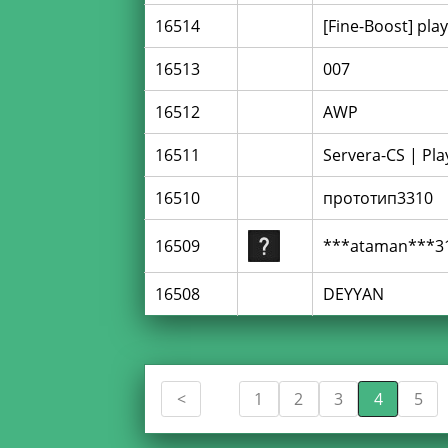
16514
[Fine-Boost] pla
16513
007
16512
AWP
16511
Servera-CS | Pla
16510
прототип3310
16509
***ataman***3
16508
DEYYAN
1
2
3
4
5