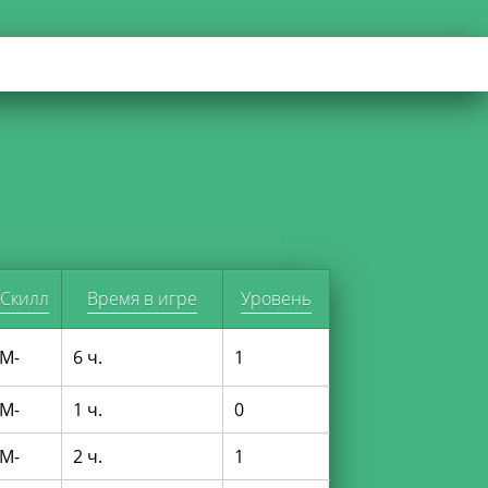
Скилл
Время в игре
Уровень
M-
6 ч.
1
M-
1 ч.
0
M-
2 ч.
1