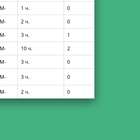
M-
1 ч.
0
M-
2 ч.
0
M-
3 ч.
1
M-
10 ч.
2
M-
3 ч.
0
M-
3 ч.
0
M-
2 ч.
0