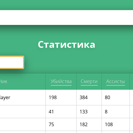
Статистика
Ник
Убийства
Смерти
Ассисты
layer
198
384
80
41
133
8
75
182
108