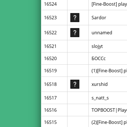
16524
[Fine-Boost] pla
16523
Sardor
16522
unnamed
16521
slojyt
16520
БОССс
16519
(1)[Fine-Boost] p
16518
xurshid
16517
s_natt_s
16516
TOPBOOST|Play
16515
(2)[Fine-Boost] p