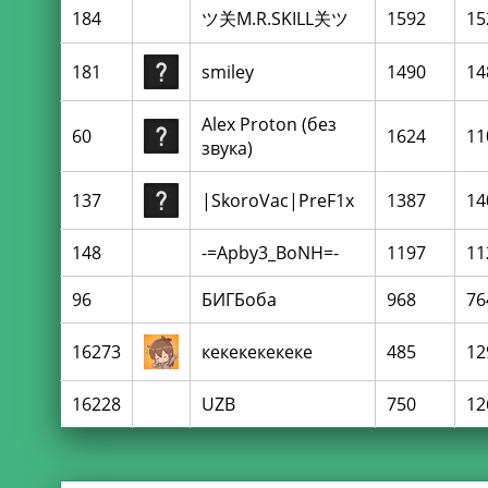
184
ツ关М.R.SKILL关ツ
1592
15
181
smiley
1490
14
Alex Proton (без
60
1624
11
звука)
137
|SkoroVac|PreF1x
1387
14
148
-=Apby3_BoNH=-
1197
11
96
БИГБоба
968
76
16273
кекекекекеке
485
12
16228
UZB
750
12