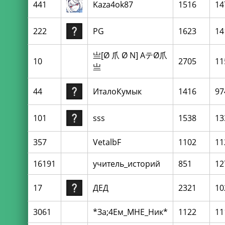
441
Kaza4ok87
1516
14
222
PG
1623
14
亗[Ø 爪 Ø N] AテØ爪
10
2705
11
亗
44
ИталоКумык
1416
97
101
sss
1538
13
357
VetalbF
1102
11
16191
учитель_историй
851
12
17
ДЕД
2321
10
3061
*За;4Ем_МНЕ_Hик*
1122
11